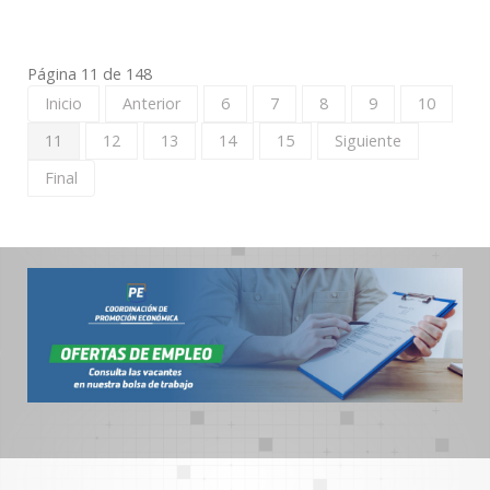
Página 11 de 148
Inicio
Anterior
6
7
8
9
10
11
12
13
14
15
Siguiente
Final