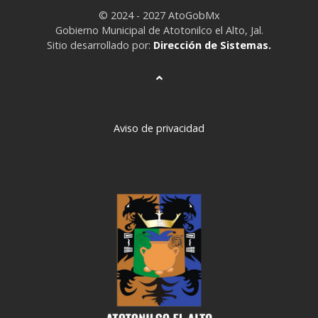
© 2024 - 2027 AtoGobMx
Gobierno Municipal de Atotonilco el Alto, Jal.
Sitio desarrollado por:
Dirección de Sistemas.
Aviso de privacidad
deneme
bonusu
veren
siteler
deneme
bonusu
deneme
bonusu
veren
siteler
2024