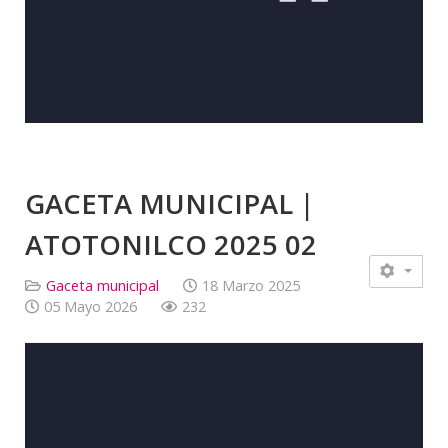
GACETA MUNICIPAL |
ATOTONILCO 2025 02
Gaceta municipal
18 Marzo 2025
05 Mayo 2026
232