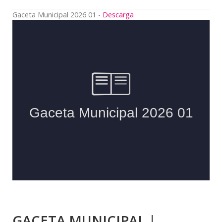
Gaceta Municipal 2026 01 -
Descarga
GACETA MUNICIPAL |