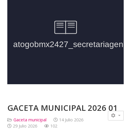
GACETA MUNICIPAL 2026 01
Gaceta municipal
14 Julio 2026
29 Julio 2026
102