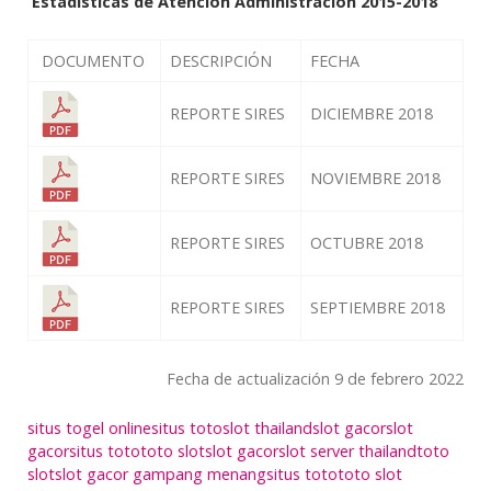
Estadisticas de Atención Administración 2015-2018
DOCUMENTO
DESCRIPCIÓN
FECHA
REPORTE SIRES
DICIEMBRE 2018
REPORTE SIRES
NOVIEMBRE 2018
REPORTE SIRES
OCTUBRE 2018
REPORTE SIRES
SEPTIEMBRE 2018
Fecha de actualización 9 de febrero 2022
situs togel online
situs toto
slot thailand
slot gacor
slot
gacor
situs toto
toto slot
slot gacor
slot server thailand
toto
slot
slot gacor gampang menang
situs toto
toto slot