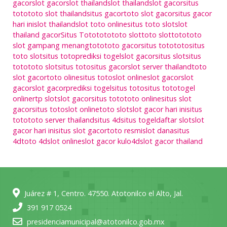
gacor
slot gacor
slot thailand
slot thailand
slot gacor
situs
toto
toto slot thailand
situs gacor
toto slot gacor
situs gacor
hari ini
slot thailand
slot toto online
situs toto slot
slot
thailand gacor
Situs Toto
toto
toto slot
toto slot
toto
toto
slot gampang menang
toto
toto gacor
situs toto
toto
situs
toto slot
situs toto
prediksi togel
slot gacor
situs slot
situs
toto
toto slot
situs toto
situs gacor
slot server thailand
toto
slot gacor
toto oline
situs toto
slot online
slot gacor
slot
gacor
slot gacor
prediksi togel
situs toto
situs toto
togel
online
rtp slot
slot gacor
situs toto
toto online
situs slot
gacor
situs toto
slot online
toto slot
slot gacor hari ini
situs
toto
toto server thailand
situs 4d
situs togel
daftar slot
slot
gacor hari ini
situs slot gacor
toto resmi
slot dana
situs
4d
toto 4d
slot online
slot gacor kulo4d
slot gacor thailand
Juárez # 1, Centro. 47550. Atotonilco el Alto, Jal.
391 917 0524
presidenciamunicipal@atotonilco.gob.mx