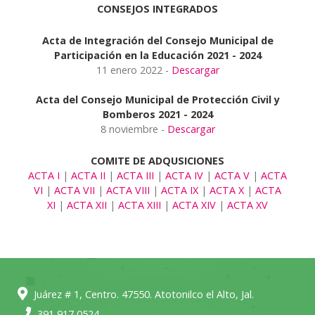
CONSEJOS INTEGRADOS
Acta de Integración del Consejo Municipal de
Participación en la Educación 2021 - 2024
11 enero 2022 -
Descargar
Acta del Consejo Municipal de Protección Civil y
Bomberos 2021 - 2024
8 noviembre -
Descargar
COMITE DE ADQUSICIONES
ACTA I
|
ACTA II
|
ACTA III
|
ACTA IV
|
ACTA V
|
ACTA
VI
|
ACTA VII
|
ACTA VIII
|
ACTA IX
|
ACTA X
|
ACTA
XI
|
ACTA XII
|
ACTA XIII
|
ACTA XIV
|
ACTA XV
Juárez # 1, Centro. 47550. Atotonilco el Alto, Jal.
391 917 0524