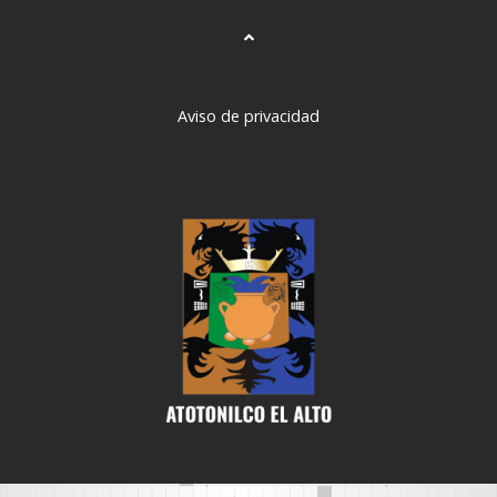
Aviso de privacidad
deneme
bonusu
veren
siteler
deneme
bonusu
deneme
bonusu
veren
siteler
2024
deneme
bonusu
veren
bahis