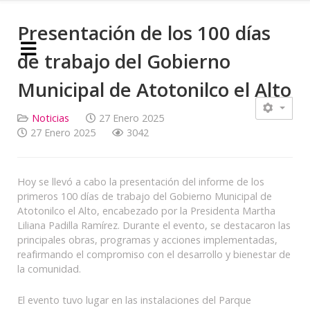
Welcome
to
Presentación de los 100 días
All
in
de trabajo del Gobierno
One
Accessibility
Municipal de Atotonilco el Alto
screen
reader.
Noticias
27 Enero 2025
To
27 Enero 2025
3042
start
the
All
in
Hoy se llevó a cabo la presentación del informe de los
One
primeros 100 días de trabajo del Gobierno Municipal de
Accessibility
Atotonilco el Alto, encabezado por la Presidenta Martha
screen
Liliana Padilla Ramírez. Durante el evento, se destacaron las
reader,
principales obras, programas y acciones implementadas,
press
reafirmando el compromiso con el desarrollo y bienestar de
"Ctrl
la comunidad.
+
/".
El evento tuvo lugar en las instalaciones del Parque