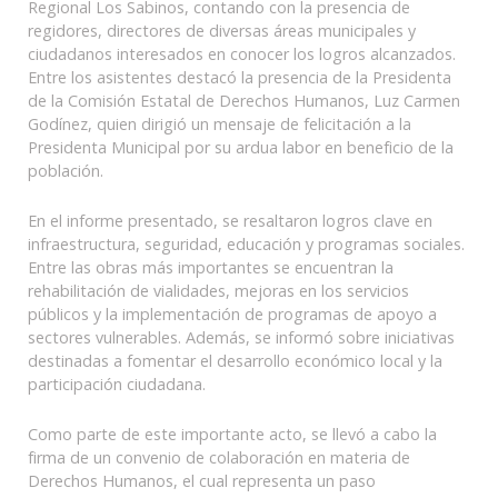
This
Regional Los Sabinos, contando con la presencia de
shortcut
regidores, directores de diversas áreas municipales y
activates
ciudadanos interesados en conocer los logros alcanzados.
the
Entre los asistentes destacó la presencia de la Presidenta
screen
de la Comisión Estatal de Derechos Humanos, Luz Carmen
reader
Godínez, quien dirigió un mensaje de felicitación a la
to
Presidenta Municipal por su ardua labor en beneficio de la
help
población.
you
navigate
En el informe presentado, se resaltaron logros clave en
and
infraestructura, seguridad, educación y programas sociales.
interact
Entre las obras más importantes se encuentran la
with
rehabilitación de vialidades, mejoras en los servicios
the
públicos y la implementación de programas de apoyo a
content.
sectores vulnerables. Además, se informó sobre iniciativas
destinadas a fomentar el desarrollo económico local y la
participación ciudadana.
Como parte de este importante acto, se llevó a cabo la
firma de un convenio de colaboración en materia de
Derechos Humanos, el cual representa un paso