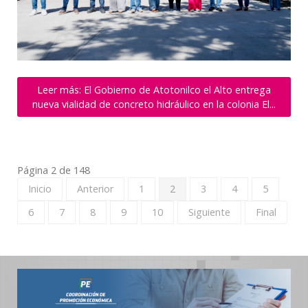
Leer más: El Gobierno de Atotonilco el Alto entrega
nueva vialidad de concreto hidráulico en la colonia El...
Página 2 de 148
Inicio
Anterior
1
2
3
4
5
6
7
8
9
10
Siguiente
Final