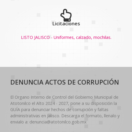
Licitaciones
LISTO JALISCO - Uniformes, calzado, mochilas.
DENUNCIA ACTOS DE CORRUPCIÓN
El Organo Interno de Control del Gobierno Municipal de
Atotonilco el Alto 2024 - 2027, pone a su disposición la
GUÍA para denunciar hechos de corrupción y faltas
administrativas en Jalisco. Descarga el formato, llenalo y
envialo a: denuncia@atotonilco.gob.mx