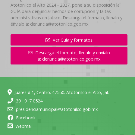
Atotonilco el Alto 2024 - 2027, pone a su disposición la
GUÍA para denunciar hechos de corrupción y faltas
administrativas en Jalisco. Descarga el formato, llenalo y
envialo a: denuncia@atotonilco.gob.mx
Ver Guía y formatos
Descarga el formato, llenalo y envialo
a: denuncia@atotonilco.gob.mx
Juárez # 1, Centro. 47550. Atotonilco el Alto, Jal.
391 917 0524
presidenciamunicipal@atotonilco.gob.mx
Facebook
Webmail