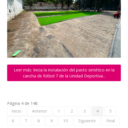
Leer más: Inicia la instalación del pasto sintético en la
cancha de fútbol 7 de la Unidad Deportiva...
Página 4 de 148
Inicio
Anterior
1
2
3
4
5
6
7
8
9
10
Siguiente
Final