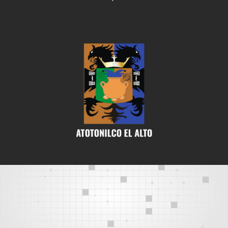
deneme
bonusu
veren
siteler
deneme
bonusu
deneme
bonusu
veren
siteler
2024
deneme
bonusu
veren
bahis
siteleri
bonus
veren
bahis
siteleri