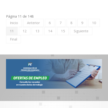
Página 11 de 148
Inicio
Anterior
6
7
8
9
10
11
12
13
14
15
Siguiente
Final