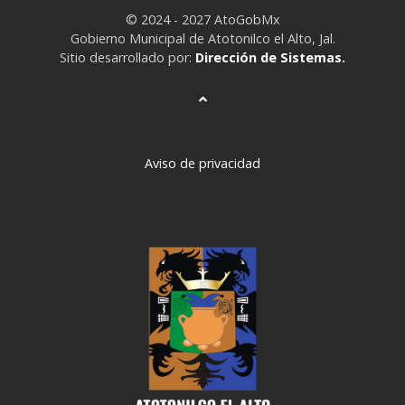
© 2024 - 2027 AtoGobMx
Gobierno Municipal de Atotonilco el Alto, Jal.
Sitio desarrollado por:
Dirección de Sistemas.
Aviso de privacidad
deneme
bonusu
veren
siteler
deneme
bonusu
deneme
bonusu
veren
siteler
2024