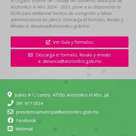
El Organo Interno de Control del Gobierno Municipal de
Atotonilco el Alto 2024 - 2027, pone a su disposición la
GUÍA para denunciar hechos de corrupción y faltas
administrativas en Jalisco. Descarga el formato, llenalo y
envialo a: denuncia@atotonilco.gob.mx
Ver Guía y formatos
Descarga el formato, llenalo y envialo
a: denuncia@atotonilco.gob.mx
Juárez # 1, Centro. 47550. Atotonilco el Alto, Jal.
391 917 0524
presidenciamunicipal@atotonilco.gob.mx
Facebook
Webmail