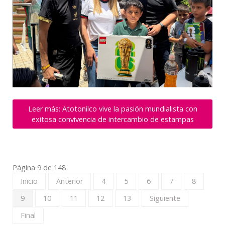
Leer más: Atotonilco vive la pasión mundialista con
exitosa convivencia de intercambio de estampas
Página 9 de 148
Inicio
Anterior
4
5
6
7
8
9
10
11
12
13
Siguiente
Final