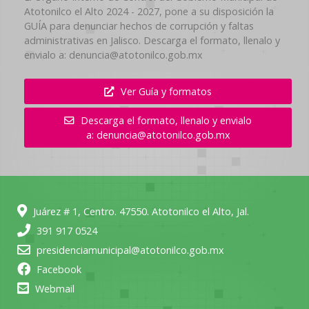
Atotonilco el Alto 2024 - 2027, pone a su disposición la
GUÍA para denunciar hechos de corrupción y faltas
administrativas en Jalisco. Descarga el formato, llenalo y
envialo a: denuncia@atotonilco.gob.mx
Ver Guía y formatos
Descarga el formato, llenalo y envialo
a: denuncia@atotonilco.gob.mx
Juárez # 1, Centro. 47550. Atotonilco el Alto, Jal.
391 917 0524
presidenciamunicipal@atotonilco.gob.mx
Facebook
Webmail