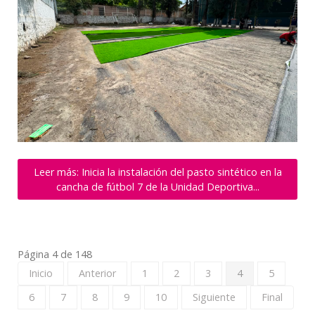
Leer más: Inicia la instalación del pasto sintético en la
cancha de fútbol 7 de la Unidad Deportiva...
Página 4 de 148
Inicio
Anterior
1
2
3
4
5
6
7
8
9
10
Siguiente
Final