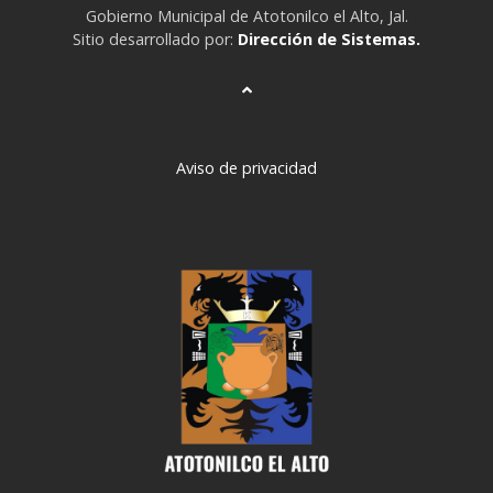
Gobierno Municipal de Atotonilco el Alto, Jal.
Sitio desarrollado por:
Dirección de Sistemas.
Aviso de privacidad
deneme
bonusu
veren
siteler
deneme
bonusu
deneme
bonusu
veren
siteler
2024
deneme