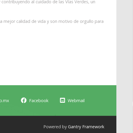
 contribuyendo al cuidado de las Vías Verdes, un
na mejor calidad de vida y son motivo de orgullo para
ob.mx
Facebook
Webmail
Powered by
Gantry Framework