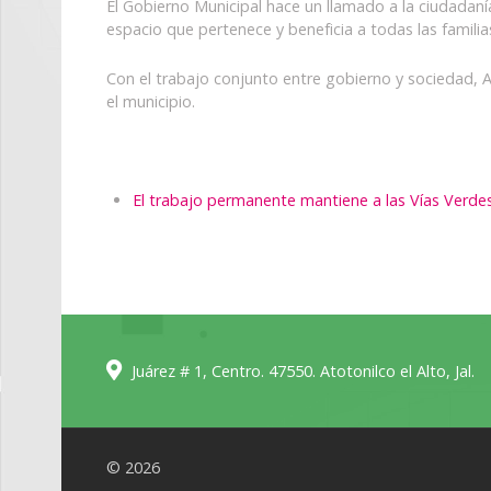
El Gobierno Municipal hace un llamado a la ciudadaní
espacio que pertenece y beneficia a todas las familias
Con el trabajo conjunto entre gobierno y sociedad, A
el municipio.
El trabajo permanente mantiene a las Vías Verdes
Juárez # 1, Centro. 47550. Atotonilco el Alto, Jal.
© 2026