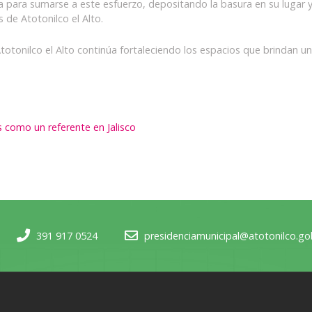
a para sumarse a este esfuerzo, depositando la basura en su lugar y
 de Atotonilco el Alto.
totonilco el Alto continúa fortaleciendo los espacios que brindan u
 como un referente en Jalisco
391 917 0524
presidenciamunicipal@atotonilco.g