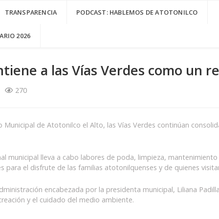
TRANSPARENCIA
PODCAST: HABLEMOS DE ATOTONILCO
RIO 2026
iene a las Vías Verdes como un re
270
no Municipal de Atotonilco el Alto, las Vías Verdes continúan conso
nal municipal lleva a cabo labores de poda, limpieza, mantenimiento 
para el disfrute de las familias atotonilquenses y de quienes visita
inistración encabezada por la presidenta municipal, Liliana Padilla
creación y el cuidado del medio ambiente.