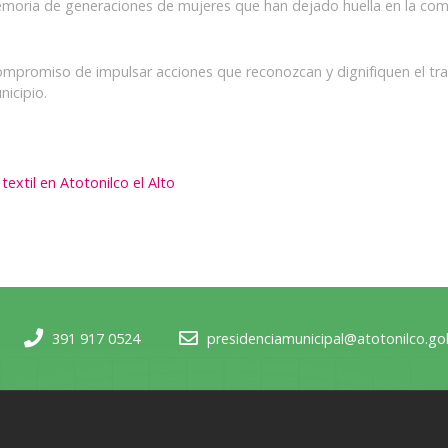
memoria de generaciones de mujeres que han dejado huella en la com
mpromiso de impulsar acciones que reconozcan y dignifiquen el traba
nicipio.
extil en Atotonilco el Alto
391 917 0524
presidenciamunicipal@atotonilco.g