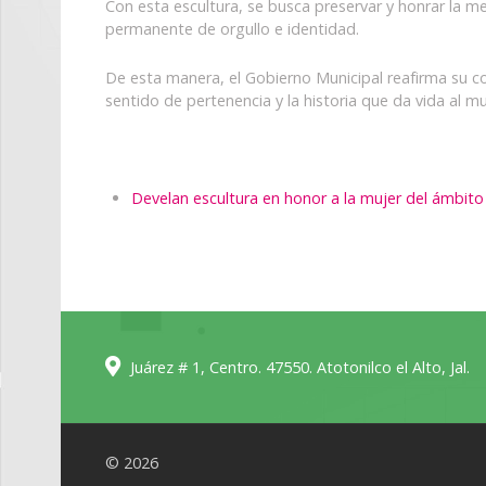
Con esta escultura, se busca preservar y honrar la 
permanente de orgullo e identidad.
De esta manera, el Gobierno Municipal reafirma su co
sentido de pertenencia y la historia que da vida al mu
Develan escultura en honor a la mujer del ámbito t
Juárez # 1, Centro. 47550. Atotonilco el Alto, Jal.
© 2026