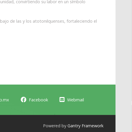
unidad, convirtiendo su labor en un símbolo
jo de las y los atotonilquenses, fortaleciendo el
ob.mx
Facebook
Webmail
Powered by
Gantry Framework