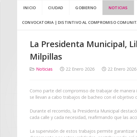
Welcome
INICIO
CIUDAD
GOBIERNO
NOTICIAS
to
All
in
CONVOCATORIA | DISTINTIVO AL COMPROMISO COMUNITA
One
Accessibility
La Presidenta Municipal, Li
screen
reader.
Milpillas
To
start
the
Noticias
22 Enero 2026
22 Enero 2026
All
in
One
Como parte del compromiso de trabajar de manera inte
Accessibility
se llevan a cabo trabajos de bacheo con el objetivo de
screen
reader,
Durante el recorrido, la Presidenta Municipal destac
press
cada calle y cada necesidad, reafirmando que las acci
"Ctrl
+
La supervisión de estos trabajos permite garantizar 
/".