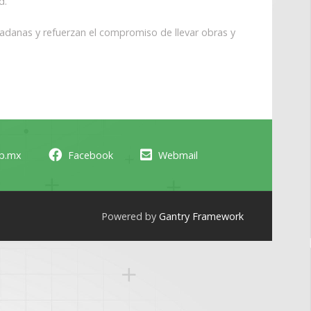
d.
danas y refuerzan el compromiso de llevar obras y
ob.mx
Facebook
Webmail
Powered by
Gantry Framework