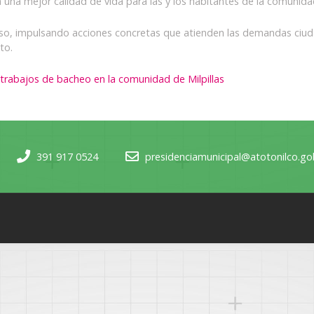
a una mejor calidad de vida para las y los habitantes de la comunida
so, impulsando acciones concretas que atienden las demandas ciuda
to.
a trabajos de bacheo en la comunidad de Milpillas
391 917 0524
presidenciamunicipal@atotonilco.g