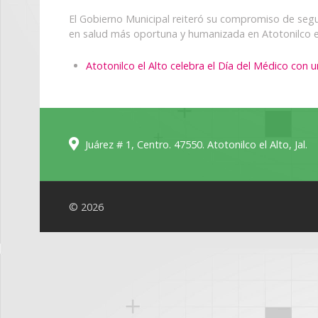
El Gobierno Municipal reiteró su compromiso de segui
en salud más oportuna y humanizada en Atotonilco el
Atotonilco el Alto celebra el Día del Médico con
Juárez # 1, Centro. 47550. Atotonilco el Alto, Jal.
© 2026