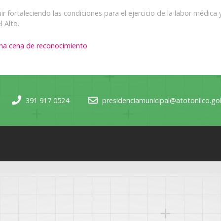
r fortaleciendo las condiciones para el ejercicio de la labor médic
 Alto.
 una cena de reconocimiento
391 917 0524
presidenciamunicipal@atotonilco.g