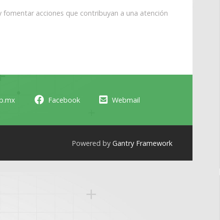
a y fomentar acciones que contribuyan a una atención
ob.mx
Facebook
Webmail
Powered by
Gantry Framework