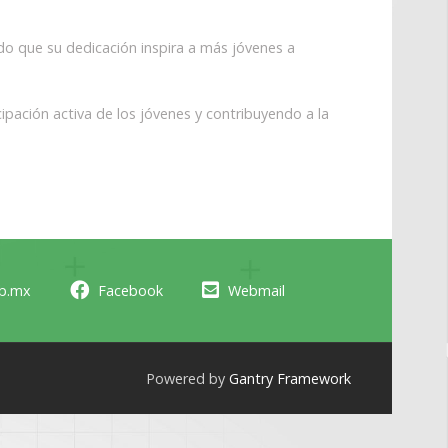
ndo que su dedicación inspira a más jóvenes a
pación activa de los jóvenes y contribuyendo a la
ob.mx
Facebook
Webmail
Powered by
Gantry Framework