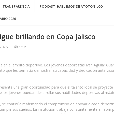
TRANSPARENCIA
PODCAST: HABLEMOS DE ATOTONILCO
RIO 2026
igue brillando en Copa Jalisco
 2025
1539
lla en el ámbito deportivo. Los jóvenes deportistas Iván Aguilar Gu
nto que les permitió demostrar su capacidad y dedicación ante visore
epresenta una gran oportunidad para que el talento local se proyecte 
 los jóvenes puedan desarrollar sus habilidades deportivas al máxim
o, se continúa reafirmando el compromiso de apoyar a cada deporti
cumplir sus sueños. La institución trabaja constantemente en abrir pu