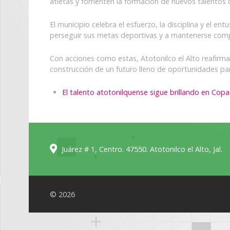
atletas y fomenten la formación de nuevos talentos q
El municipio celebra el esfuerzo, la disciplina y el 
perseguir sus metas deportivas y a mantenerse com
Con acciones como estas, Atotonilco el Alto reafirma
construcción de un futuro lleno de oportunidades pa
El talento atotonilquense sigue brillando en Copa 
Juárez # 1, Centro. 47550. Atotonilco el Alto, Jal.
© 2026