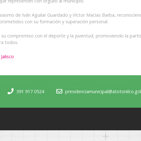
ue representen con orgullo al municipio.
entusiasmo de Iván Aguilar Guardado y Víctor Macías Barba, reconocie
prometidos con su formación y superación personal.
 su compromiso con el deporte y la juventud, promoviendo la partici
ra todos.
Jalisco
391 917 0524
presidenciamunicipal@atotonilco.g