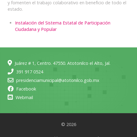
y fomenten el trabajo colaborativo en beneficio de todo el
estado.
Instalación del Sistema Estatal de Participación
Ciudadana y Popular
Juárez # 1, Centro. 47550. Atotonilco el Alto, Jal.
391 917 0524
presidenciamunicipal@atotonilco.gob.mx
Facebook
Webmail
© 2026