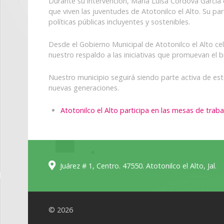
Durante su intervención, María Luisa Córdova García
que viven las juventudes de Atotonilco el Alto. Su pa
políticas públicas incluyentes y sostenibles.
Desde el Gobierno Municipal de Atotonilco el Alto ce
nuestro respaldo a las iniciativas que promuevan el b
Nuestro municipio seguirá siendo parte activa de es
nuevas generaciones.
Atotonilco el Alto participa en las mesas de trab
Juárez # 1, Centro. 47550. Atotonilco el Alto, Jal.
© 2026