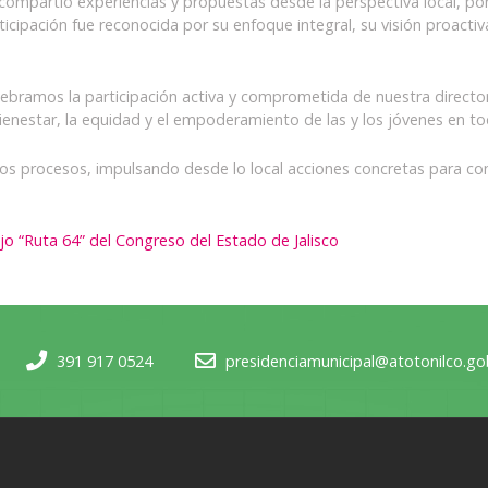
 compartió experiencias y propuestas desde la perspectiva local, p
rticipación fue reconocida por su enfoque integral, su visión proact
lebramos la participación activa y comprometida de nuestra director
ienestar, la equidad y el empoderamiento de las y los jóvenes en tod
tos procesos, impulsando desde lo local acciones concretas para co
ajo “Ruta 64” del Congreso del Estado de Jalisco
391 917 0524
presidenciamunicipal@atotonilco.g