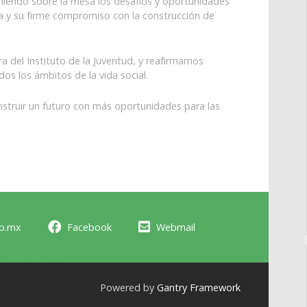
oniendo sobre la mesa los desafíos y oportunidades
iva y su firme compromiso con la construcción de
a del Instituto de la Juventud, y reafirmamos
os los ámbitos de la vida social.
nstruir un futuro con más oportunidades para las
ob.mx
Facebook
Webmail
Powered by
Gantry Framework