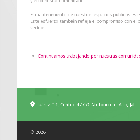
y el bienestar comunitario.
El mantenimiento de nuestros espacios públicos es es
Este esfuerzo también refleja el compromiso con el c
vecinos.
Continuamos trabajando por nuestras comunida
Juárez # 1, Centro. 47550. Atotonilco el Alto, Jal.
© 2026