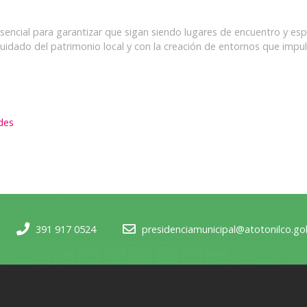
encial para garantizar que sigan siendo lugares de encuentro y esp
uidado del patrimonio local y con la creación de entornos que impul
des
391 917 0524
presidenciamunicipal@atotonilco.g