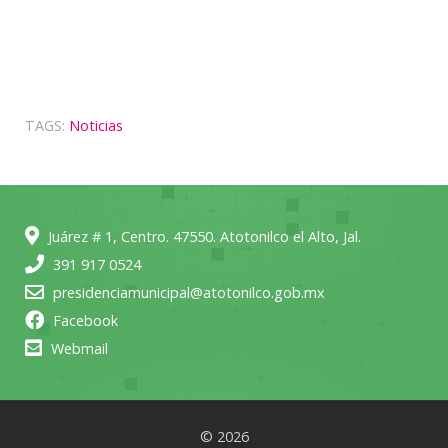
TAGS:
Noticias
Juárez # 1, Centro. 47550. Atotonilco el Alto, Jal.
391 917 0524
presidenciamunicipal@atotonilco.gob.mx
Facebook
Webmail
© 2026