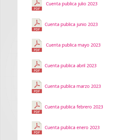
Cuenta publica julio 2023
Cuenta publica junio 2023
Cuenta publica mayo 2023
Cuenta publica abril 2023
Cuenta publica marzo 2023
Cuenta publica febrero 2023
Cuenta publica enero 2023