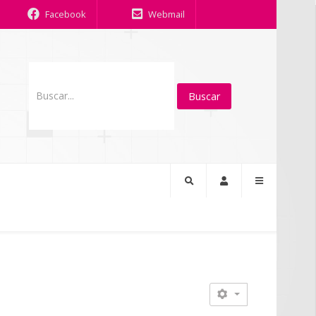
Facebook
Webmail
Buscar...
Buscar