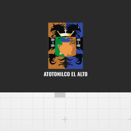
deneme
bonusu
veren
siteler
deneme
bonusu
deneme
bonusu
veren
siteler
2024
deneme
bonusu
veren
bahis
siteleri
bonus
veren
bahis
siteleri
deneme
bonusu