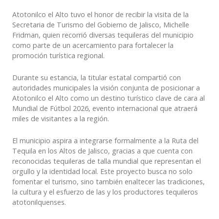
This
shortcut
Atotonilco el Alto tuvo el honor de recibir la visita de la
activates
Secretaria de Turismo del Gobierno de Jalisco, Michelle
the
Fridman, quien recorrió diversas tequileras del municipio
screen
como parte de un acercamiento para fortalecer la
reader
promoción turística regional.
to
help
Durante su estancia, la titular estatal compartió con
you
autoridades municipales la visión conjunta de posicionar a
navigate
Atotonilco el Alto como un destino turístico clave de cara al
and
Mundial de Fútbol 2026, evento internacional que atraerá
interact
miles de visitantes a la región.
with
the
El municipio aspira a integrarse formalmente a la Ruta del
content.
Tequila en los Altos de Jalisco, gracias a que cuenta con
reconocidas tequileras de talla mundial que representan el
orgullo y la identidad local. Este proyecto busca no solo
fomentar el turismo, sino también enaltecer las tradiciones,
la cultura y el esfuerzo de las y los productores tequileros
atotonilquenses.