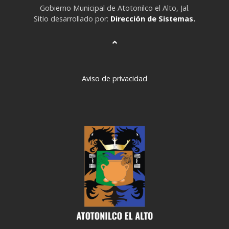
Gobierno Municipal de Atotonilco el Alto, Jal.
Sitio desarrollado por:
Dirección de Sistemas.
Aviso de privacidad
deneme
bonusu
veren
siteler
deneme
bonusu
deneme
bonusu
veren
siteler
2024
deneme