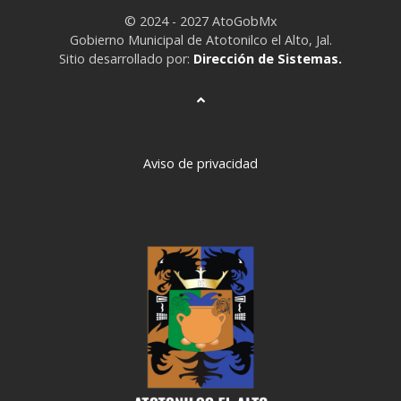
© 2024 - 2027 AtoGobMx
Gobierno Municipal de Atotonilco el Alto, Jal.
Sitio desarrollado por:
Dirección de Sistemas.
Aviso de privacidad
deneme
bonusu
veren
siteler
deneme
bonusu
deneme
bonusu
veren
siteler
2024