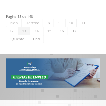
Página 13 de 148
Inicio
Anterior
8
9
10
11
12
13
14
15
16
17
Siguiente
Final