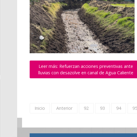
Leer más: Refuerzan acciones preventivas ante
lluvias con desazolve en canal de Agua Caliente
Inicio
Anterior
92
93
94
9