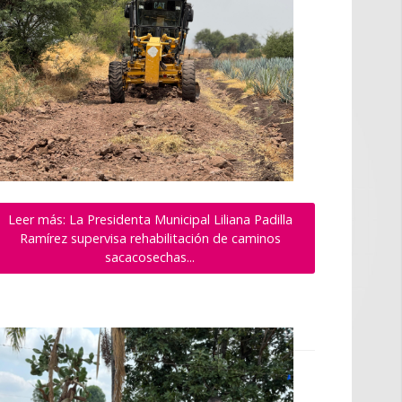
Leer más: La Presidenta Municipal Liliana Padilla
Ramírez supervisa rehabilitación de caminos
sacacosechas...