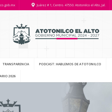
lco.gob.mx
Juárez # 1, Centro. 47550. Atotonilco el Alto, Jal.
TRANSPARENCIA
PODCAST: HABLEMOS DE ATOTONILCO
RIO 2026